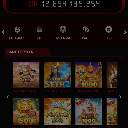
IDR
12,694,135,254
HOT GAMES
SLOTS
LIVE CASINO
RACE
TOGEL
OL
GAME POPULER
GATES OF OLYMPUS POP
STORM OF SETH 2
FORTUNE GARUDA 1000
FORTUNE GEMS 500
MAHJONG WAYS
GATES OF OLYMPUS 1000