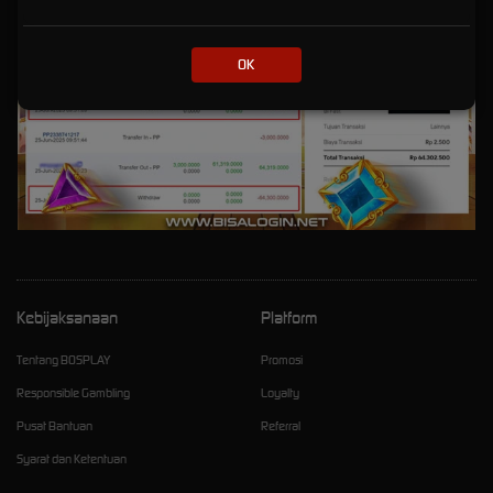
OK
Kebijaksanaan
Platform
Tentang BOSPLAY
Promosi
Responsible Gambling
Loyalty
Pusat Bantuan
Referral
Syarat dan Ketentuan