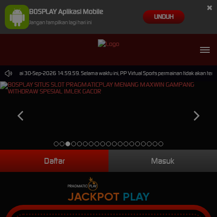
×
BOSPLAY Aplikasi Mobile
UNDUH
Jangan tampilkan lagi hari ini
59 sampai 30-Sep-2026 14.59.59. Selama waktu ini, PP Virtual Sports permainan tidak akan ter
Daftar
Masuk
JACKPOT
PLAY