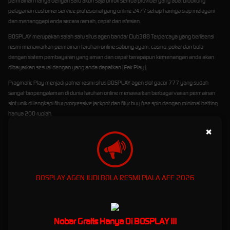
permainan hanya dengan satu akun saja untuk semua provider yang ada. Didukung
pelayanan customer service profesional yang online 24/7 setiap harinya siap melayani
dan menanggapi anda secara ramah, cepat dan efesien.
BOSPLAY merupakan salah satu situs agen bandar Club388 Terpercaya yang berlisensi
resmi menawarkan permainan taruhan online sabung ayam, casino, poker dan bola
dengan sistem pembayaran yang aman dan cepat berapapun kemenangan anda akan
dibayarkan sesuai dengan yang anda dapatkan (Fair Play).
Pragmatic Play menjadi patner resmi situs BOSPLAY agen slot gacor 777 yang sudah
sangat berpengalaman di dunia taruhan online menawarkan berbagai varian permainan
slot unik di lengkapi fitur progressive jackpot dan fitur buy free spin dengan minimal betting
hanya 200 rupiah.
×
BOSPLAY AGEN JUDI BOLA RESMI PIALA AFF 2026
Nobar Gratis Hanya Di BOSPLAY !!!