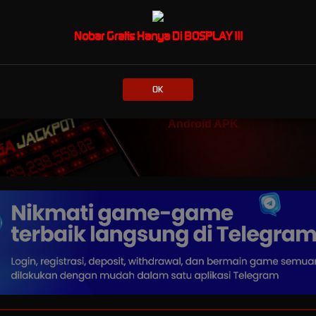
BOSPLAY
Nobar Gratis Hanya Di BOSPLAY !!!
Panduan in
OK
Pindai kode QR
untuk Unduh
Android APK