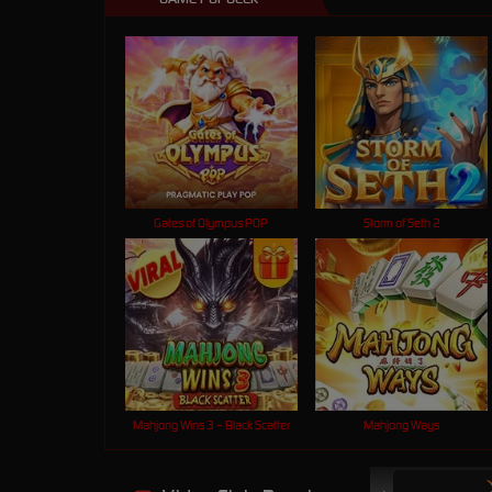
Gates of Olympus POP
Storm of Seth 2
Mahjong Wins 3 – Black Scatter
Mahjong Ways