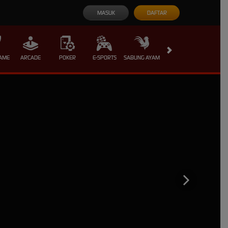
MASUK
DAFTAR
GAME
ARCADE
POKER
E-SPORTS
SABUNG AYAM
PROMOSI