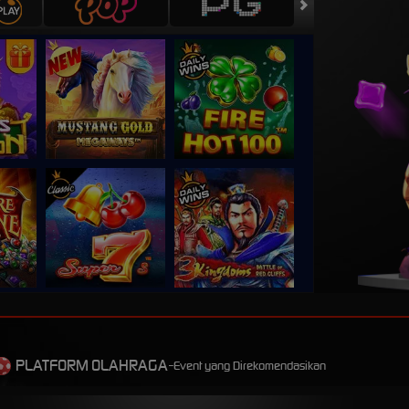
PLATFORM OLAHRAGA-
Event yang Direkomendasikan