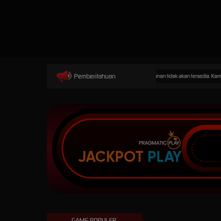
Pemberitahuan
026 14.59.59. Selama waktu ini, PP Virtual Sports permainan tidak akan tersedia. Kami memoho
JACKPOT
PLAY
GAME POPULER