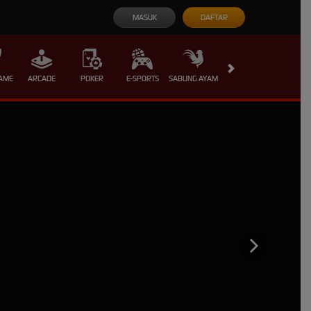
MASUK
DAFTAR
GAME
ARCADE
POKER
E-SPORTS
SABUNG AYAM
PROMOSI