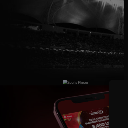
bngl****9
IDR
1,163,150.00
Gates of Olympus™
rid****2
IDR
1,051,750.00
Starlight Princess
del****n
IDR
1,050,000.00
Gates of Olympus 1000
udinla****g
IDR
989,940.00
Gates of Olympus Super
Scatter
rid****2
IDR
934,700.00
Starlight Princess