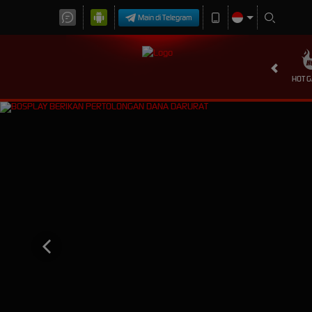
Main di Telegram
HOT 