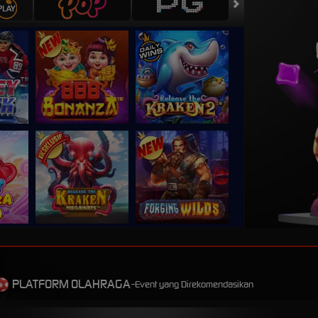
PLATFORM OLAHRAGA-
Event yang Direkomendasikan