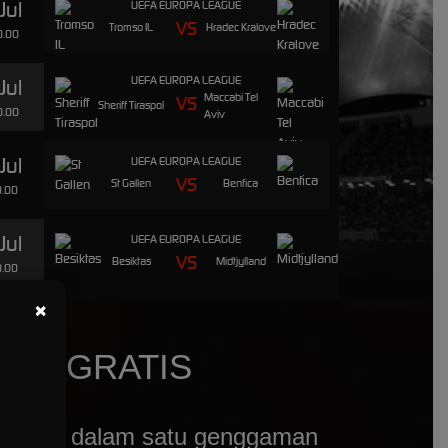
Jul
UEFA EUROPA LEAGUE
VS
Tromso IL
Hradec Kralove
0.00
UEFA EUROPA LEAGUE
Jul
Maccabi Tel
VS
Sheriff Tiraspol
0.00
Aviv
Jul
UEFA EUROPA LEAGUE
VS
St Gallen
Benfica
0.00
Jul
UEFA EUROPA LEAGUE
VS
Besiktas
Midtjylland
0.00
×
ASI GRATIS
P
rmainan dalam satu genggaman