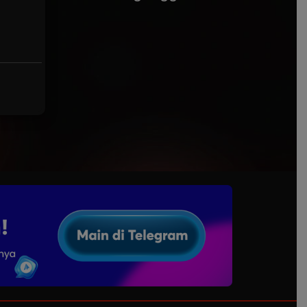
 App
stalasi