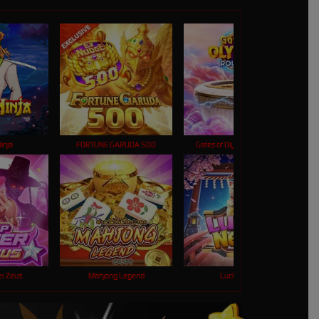
inja
FORTUNE GARUDA 500
Gates of Olympus Roulette
r Zeus
Mahjong Legend
Lucky Neko