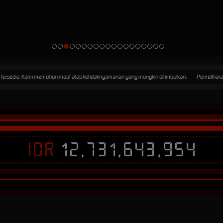
Kami memohon maaf atas ketidaknyamanan yang mungkin ditimbulkan.
Pemeliharaan Terjadwal:
IDR
12,731,643,954