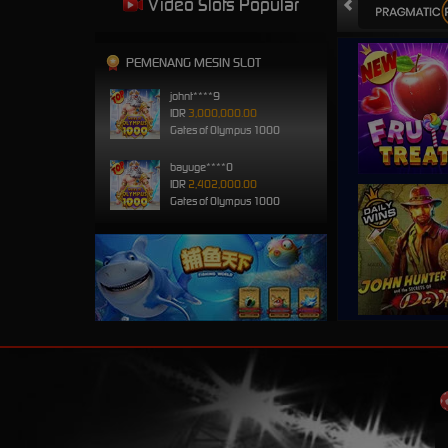
Video Slots Popular
PEMENANG MESIN SLOT
johnt****9
IDR
3,000,000.00
Gates of Olympus 1000
bayuge****0
IDR
2,402,000.00
Gates of Olympus 1000
me****0
IDR
2,024,600.00
Gates of Olympus Super
Scatter
c****a
IDR
1,934,300.00
Gates of Gatot Kaca Super
Scatter
bayuge****0
IDR
1,738,000.00