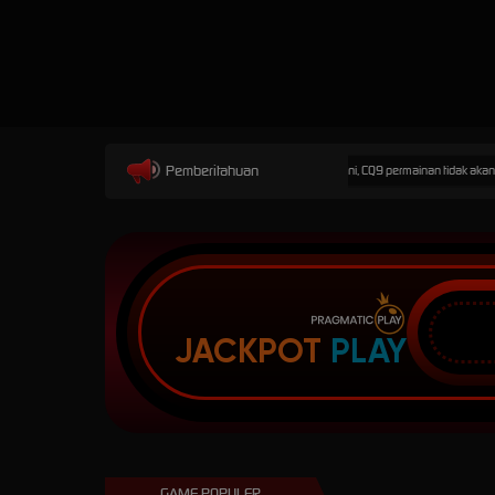
Pemberitahuan
-2026 dari 07.33.23 sampai 15.00.00. Selama waktu ini, CQ9 permainan tidak akan tersedia. 
JACKPOT
PLAY
GAME POPULER