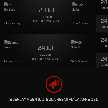
24 
23 Jul
00.0
23.00.00
24 
UEFA EUROPA LEAGUE
FK Qarabag
CSKA Sofia
00.0
24 
24 Jul
01.0
00.00.00
24 
UEFA EUROPA LEAGUE
Dinamo Kiev
PAOK Saloniki
01.0
UNDUH APLIK
BOSPLAY AP
BOSPLAY AGEN JUDI BOLA RESMI PIALA AFF 2026
Nikmati berbagai pe