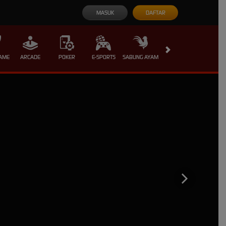
MASUK
DAFTAR
GAME
ARCADE
POKER
E-SPORTS
SABUNG AYAM
PROMOSI