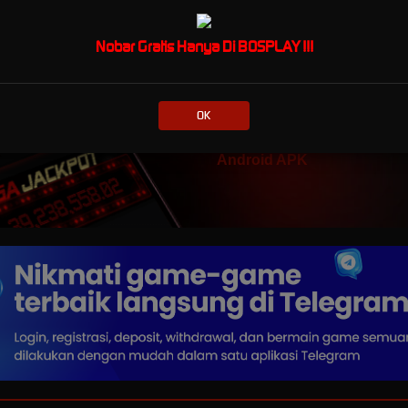
BOSPLAY
Nobar Gratis Hanya Di BOSPLAY !!!
Panduan in
OK
Pindai kode QR
untuk Unduh
Android APK