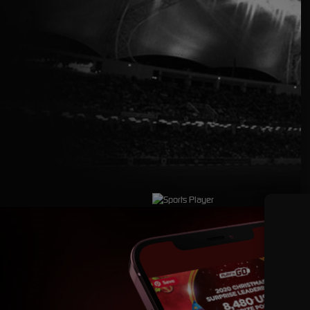
Gates of Olympus 1000
bayuge****0
IDR
1,531,000.00
Gates of Olympus 1000
bayuge****0
IDR
1,528,250.00
Gates of Olympus Super
Scatter
bayuge****0
IDR
1,522,500.00
Gates of Olympus 1000
bayuge****0
IDR
1,216,250.00
Gates of Olympus Super
Scatter
bayuge****0
IDR
1,139,950.00
Gates of Olympus Super
Scatter