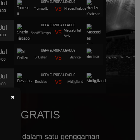
Jul
UEFA EUROPA LEAGUE
VS
Tromso IL
Hradec Kralove
0.00
UEFA EUROPA LEAGUE
Jul
Maccabi Tel
VS
Sheriff Tiraspol
0.00
Aviv
Jul
UEFA EUROPA LEAGUE
VS
St Gallen
Benfica
0.00
Jul
UEFA EUROPA LEAGUE
VS
Besiktas
Midtjylland
0.00
×
ASI GRATIS
P
rmainan dalam satu genggaman