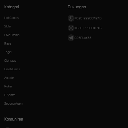
Kategori
Dukungan
Hot Games
+6281229084245
Slots
+6281229084245
Live Casino
BOSPLAY88
Race
Togel
Olahraga
Crash Game
Arcade
Poker
E-Sports
Sabung Ayam
Komunitas