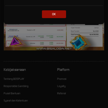
OK
Kebijaksanaan
Platform
Tentang BOSPLAY
Promosi
Responsible Gambling
Loyalty
Pusat Bantuan
Referral
Syarat dan Ketentuan