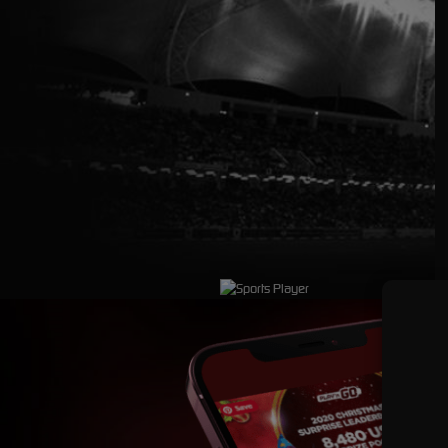
Mahjong Wins 3 – Black
Scatter
a****p
IDR
834,750.00
Gates of Olympus Super
Scatter
miak****3
IDR
817,600.00
Mahjong Wins 3 – Black
Scatter
icli****1
IDR
715,250.00
Starlight Princess™ 1000
miak****3
IDR
617,600.00
Mahjong Wins 3 – Black
Scatter
miak****3
IDR
592,900.00
Mahjong Wins 3 – Black
Scatter