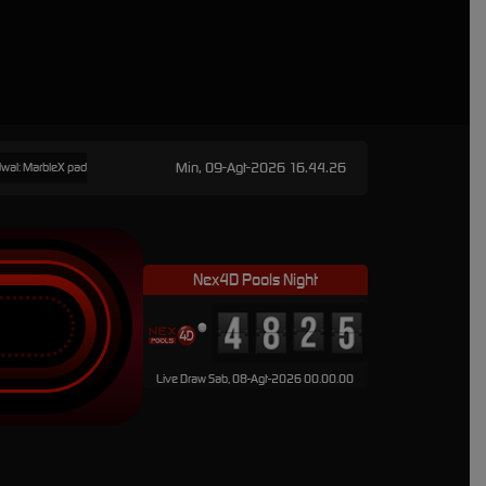
Min, 09-Agt-2026 16.44.26
X pada 31-Jul-2026 dari 00.00.00 sampai 31-Jul-2027 00.00.00. Selama waktu ini, MarbleX pe
Nex4D Pools Night
Live Draw Sab, 08-Agt-2026 00.00.00