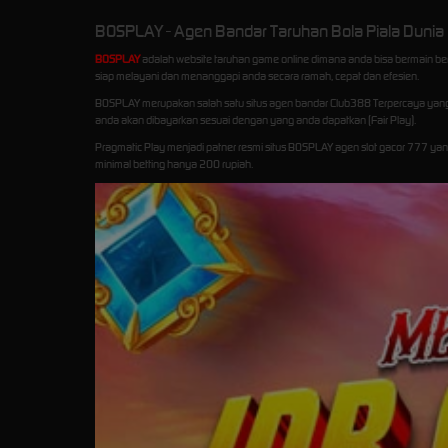
BOSPLAY - Agen Bandar Taruhan Bola Piala Duni
BOSPLAY
adalah website taruhan game online dimana anda bisa bermain ber
siap melayani dan menanggapi anda secara ramah, cepat dan efesien.
BOSPLAY merupakan salah satu situs agen bandar Club388 Terpercaya yang
anda akan dibayarkan sesuai dengan yang anda dapatkan (Fair Play).
Pragmatic Play menjadi patner resmi situs BOSPLAY agen slot gacor 777 yang 
minimal betting hanya 200 rupiah.