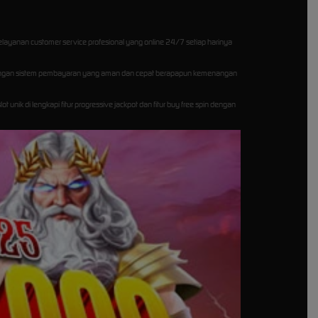
layanan customer service profesional yang online 24/7 setiap harinya
a dengan sistem pembayaran yang aman dan cepat berapapun kemenangan
ik di lengkapi fitur progressive jackpot dan fitur buy free spin dengan