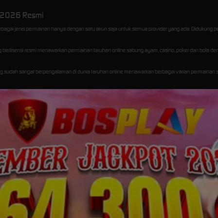
a 2026 Resmi
bagai jenis permainan hanya dengan satu akun saja untuk semua provider yang ada. Didukung pe
 berlisensi resmi menawarkan permainan taruhan online sabung ayam, casino, poker dan bol
sudah sangat berpengalaman di dunia taruhan online menawarkan berbagai varian permainan slot un