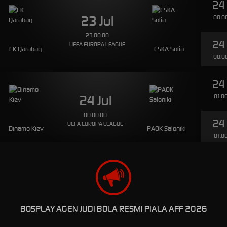
24 
23 Jul
00.0
23.00.00
24 
UEFA EUROPA LEAGUE
FK Qarabag
CSKA Sofia
00.0
24 
24 Jul
01.0
00.00.00
24 
UEFA EUROPA LEAGUE
Dinamo Kiev
PAOK Saloniki
01.0
UNDUH APLIK
BOSPLAY AP
BOSPLAY AGEN JUDI BOLA RESMI PIALA AFF 2026
Nikmati berbagai pe