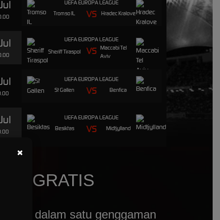
Jul
UEFA EUROPA LEAGUE
VS
Tromso IL
Hradec Kralove
0.00
UEFA EUROPA LEAGUE
Jul
Maccabi Tel
VS
Sheriff Tiraspol
0.00
Aviv
Jul
UEFA EUROPA LEAGUE
VS
St Gallen
Benfica
0.00
Jul
UEFA EUROPA LEAGUE
VS
Besiktas
Midtjylland
0.00
×
ASI GRATIS
P
rmainan dalam satu genggaman