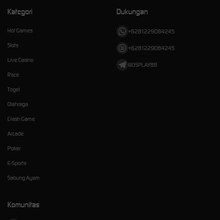
Kategori
Dukungan
Hot Games
+6281229084245
Slots
+6281229084245
Live Casino
BOSPLAY88
Race
Togel
Olahraga
Crash Game
Arcade
Poker
E-Sports
Sabung Ayam
Komunitas