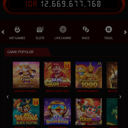
IDR
12,669,677,760
HOT GAMES
SLOTS
LIVE CASINO
RACE
TOGEL
OL
GAME POPULER
GATES OF OLYMPUS POP
BANG GACOR 1000
FORTUNE GARUDA 1000
WUKONG - BLACK SCATTER
DJ BOOM BOOM
POKER WIN
MAHJONG WAYS