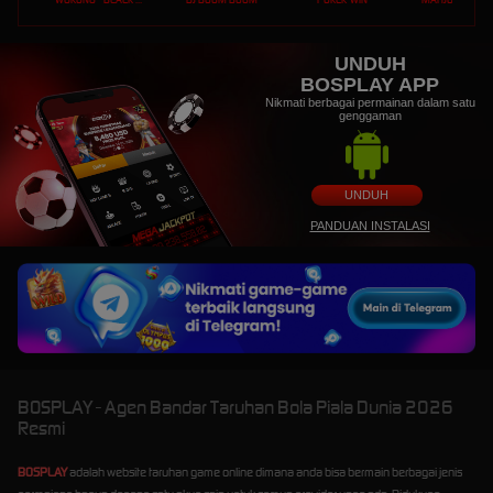
UNDUH
BOSPLAY APP
Nikmati berbagai permainan dalam satu
genggaman
UNDUH
PANDUAN INSTALASI
BOSPLAY - Agen Bandar Taruhan Bola Piala Dunia 2026
Resmi
BOSPLAY
adalah website taruhan game online dimana anda bisa bermain berbagai jenis