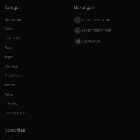
Kategori
Dukungan
Hot Games
+6281229084245
Slots
+6281229084245
Live Casino
BOSPLAY88
Race
Togel
Olahraga
Crash Game
Arcade
Poker
E-Sports
Sabung Ayam
Komunitas