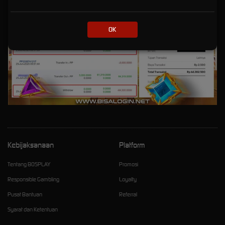
OK
Kebijaksanaan
Platform
Tentang BOSPLAY
Promosi
Responsible Gambling
Loyalty
Pusat Bantuan
Referral
Syarat dan Ketentuan